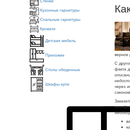
Стенки
Ка
Кухонные гарнитуры
Спальные гарнитуры
Кровати
Детская мебель
верное 
Прихожие
С друго
факта 
Столы обеденные
описан
недост
Шкафы-купе
через и
сэконом
Заказат
телефо
необход
в
к