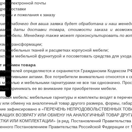
дрес электронной почты
дрес доставки
опросы и пожелания к заказу
ие 1 рабочего дня ваша заявка будет обработана и наш менед
ования даты доставки товара, стоимости заказа и возмож
вке мебели. Менеджер также может проконсультировать по воп
изма трансформации;
нтах мебельных тканей и расцветках корпусной мебели;
ектации мебельной фурнитурой и посоветовать средства для ухода
т и обмен товара
окупателей определяются и охраняются Гражданским Кодексом РФ
ормативными актами. Все потребители внимательно относятся к св
с мебелью и мебельными гарнитурами не все так однозначно. Про
льно принимать ее во внимание при приобретении мебели.
ытовая мебель: мебельные гарнитуры и комплекты входят в переч
у или обмену на аналогичный товар другого размера, формы, габар
ние зафиксировано в «ПЕРЕЧЕНЬ НЕПРОДОВОЛЬСТВЕННЫХ ТО
АЩИХ ВОЗВРАТУ ИЛИ ОБМЕНУ НА АНАЛОГИЧНЫЙ ТОВАР ДРУГИ
КИ ИЛИ КОМПЛЕКТАЦИИ» (в ред. Постановлений Правительства РФ 
енного Постановлением Правительства Российской Федерации от 19