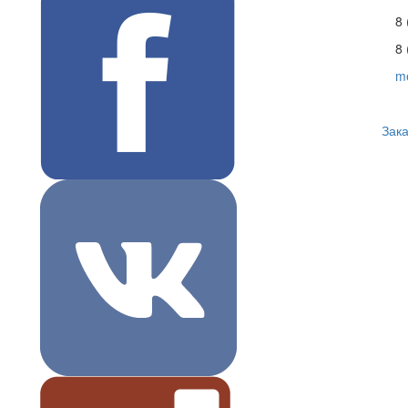
8 
8 
m
Зака