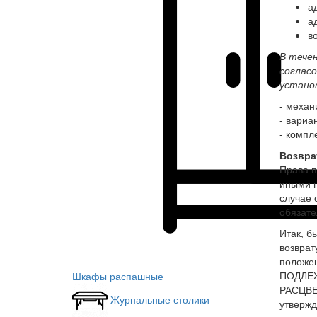
а
а
в
В течен
соглас
устано
- механ
- вариа
- компл
Возвра
Права п
иными н
случае 
обязате
Итак, б
возврат
положе
ПОДЛЕЖ
Шкафы распашные
РАСЦВЕТ
Журнальные столики
утвержд