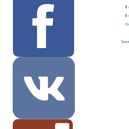
8 
8 
m
Зака